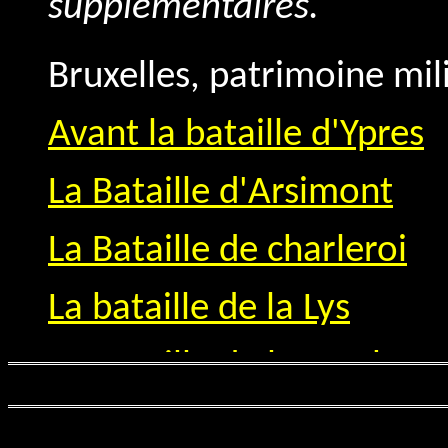
supplémentaires.
Bruxelles, patrimoine mil
Avant la bataille d'Ypres
La Bataille d'Arsimont
La Bataille de charleroi
La bataille de la Lys
La Bataille de la Sambre 
La Bataille de l'Yser