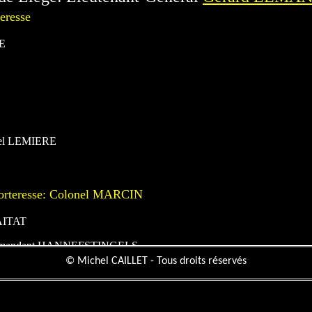
eresse
E
onel LEMIERE
 Forteresse: Colonel MARCIN
AITAT
Commandant HANNEFSTINGELS
ine: Commandant NAMECHE
© Michel CAILLET - Tous droits réservés
mandant
GENONCEAUX
andant
MOZIN