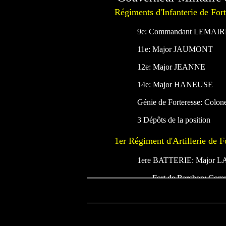
Régiments d'Infanterie de Fort
9e: Commandant LEMAIR
11e: Major JAUMONT
12e: Major JEANNE
14e: Major HANEUSE
Génie de Forteresse: Col
3 Dépôts de la position
1er Régiment d'Artillerie de
1ere BATTERIE: Major L
Fort de Barchon: 
Fort de Chaudfonta
Fort d'Evegnée: Com
Fort de Fléron: Comm
2e Batterie: Major SAPIN