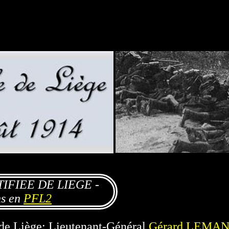
IFIEE DE LIEGE -
ns en
PFL2
 de Liège: Lieutenant-Général
Gérard LEMA