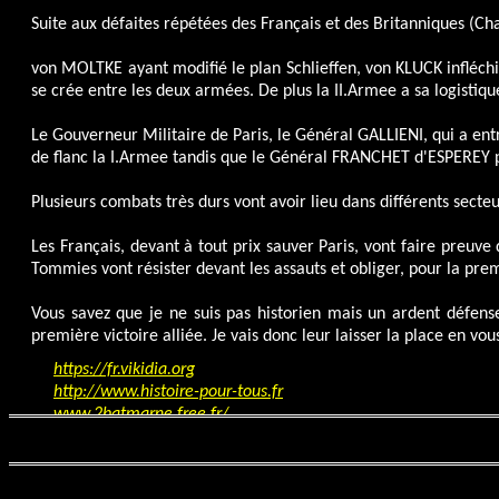
Suite aux défaites répétées des Français et des Britanniques (Cha
von MOLTKE ayant modifié le plan Schlieffen, von KLUCK infléchit
se crée entre les deux armées. De plus la II.Armee a sa logistique
Le Gouverneur Militaire de Paris, le Général GALLIENI, qui a en
de flanc la I.Armee tandis que le Général FRANCHET d'ESPEREY po
Plusieurs combats très durs vont avoir lieu dans différents secteu
Les Français, devant à tout prix sauver Paris, vont faire preuve
Tommies vont résister devant les assauts et obliger, pour la prem
Vous savez que je ne suis pas historien mais un ardent défenseu
première victoire alliée. Je vais donc leur laisser la place en vo
https://fr.vikidia.org
http://www.histoire-pour-tous.fr
www.2batmarne.free.fr/
www.histoiredumonde.net
www.wikipedia.org